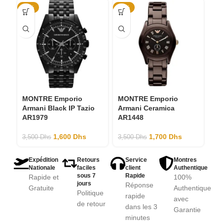
-54%
-51%
-4
MONTRE Emporio
MONTRE Emporio
M
Armani Black IP Tazio
Armani Ceramica
A
AR1979
AR1448
ar
1,600
Dhs
1,700
Dhs
3,500
Dhs
3,500
Dhs
2,
Expédition
Retours
Service
Montres
Nationale
faciles
client
Authentique
sous 7
Rapide
Rapide et
100%
jours
Réponse
Gratuite
Authentique
Politique
rapide
avec
de retour
dans les 3
Garantie
minutes