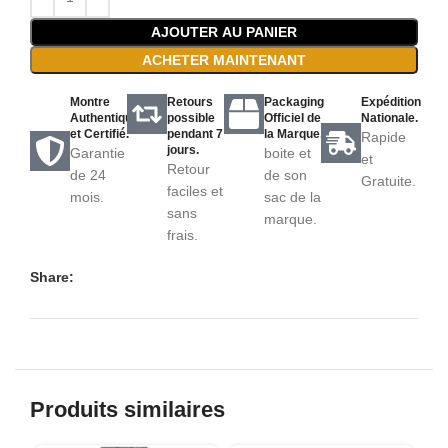
AJOUTER AU PANIER
ACHETER MAINTENANT
Montre
Retours
Packaging
Expédition
Authentique
possible
Officiel de
Nationale.
et Certifié.
pendant 7
la Marque.
Rapide
jours.
Garantie
boite et
et
Retour
de 24
de son
Gratuite.
faciles et
mois.
sac de la
sans
marque.
frais.
Share:
Produits similaires