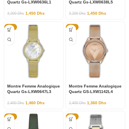
Quartz Gs-LXW0636L1
Quartz Gs-LXW0638L5
1,450
Dhs
1,450
Dhs
3,200
Dhs
3,200
Dhs
-39%
-43%
Montre Femme Analogique
Montre Femme Analogique
Quartz Gs-LXW0647L3
Quartz GS-LXW1142L4
1,460
Dhs
1,360
Dhs
2,400
Dhs
2,400
Dhs
-49%
-55%