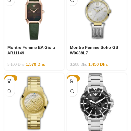
Montre Femme EA Gioia
Montre Femme Soho GS-
AR11149
W0638L7
1,570
Dhs
1,450
Dhs
3,100
Dhs
3,200
Dhs
-53%
-48%