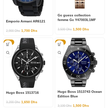
Gc guess collection
femme Gc Y47003L1MF
Emporio Armani AR6121
1,500
Dhs
3,500
Dhs
1,700
Dhs
2,900
Dhs
-48%
-52%
Hugo Boss 1513743 Ocean
Hugo Boss 1513716
Edition Blue
1,650
Dhs
3,200
Dhs
1,500
Dhs
3,100
Dhs