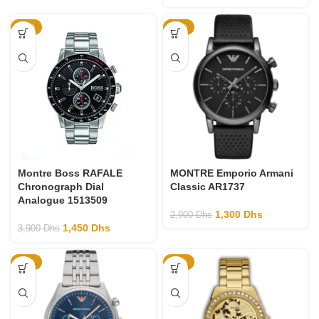
-63%
-55%
Montre Boss RAFALE
MONTRE Emporio Armani
Chronograph Dial
Classic AR1737
Analogue 1513509
1,300
Dhs
2,900
Dhs
1,450
Dhs
3,900
Dhs
-52%
-55%