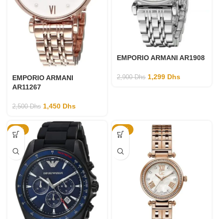
EMPORIO ARMANI AR1908
1,299
Dhs
EMPORIO ARMANI
2,900
Dhs
AR11267
1,450
Dhs
2,500
Dhs
-41%
-57%