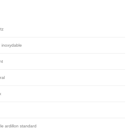
tz
r inoxydable
nt
ral
x
le ardillon standard