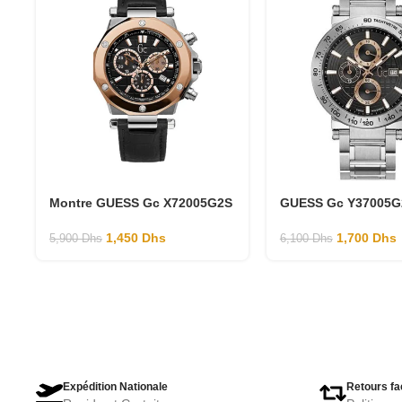
Montre GUESS Gc X72005G2S
GUESS Gc Y37005G
1,450
Dhs
1,700
Dhs
5,900
Dhs
6,100
Dhs
Expédition Nationale
Retours fa