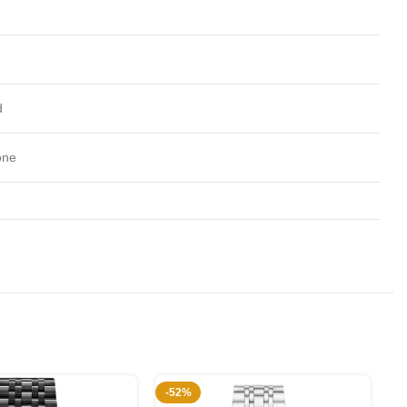
d
one
-52%
-