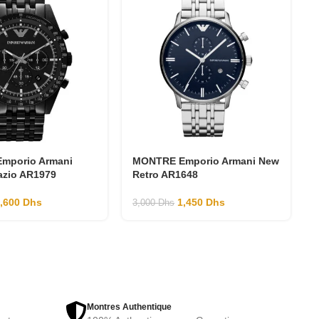
mporio Armani
MONTRE Emporio Armani New
Tazio AR1979
Retro AR1648
1,600
Dhs
1,450
Dhs
3,000
Dhs
Montres Authentique