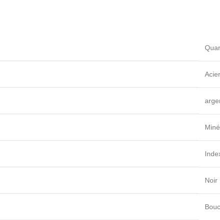
Quar
Acie
arge
Miné
Inde
Noir
Bouc