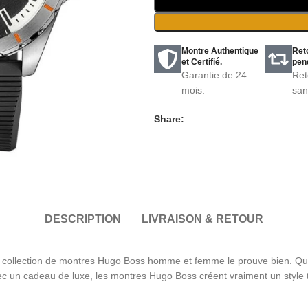
Montre Authentique
Ret
et Certifié.
pend
Garantie de 24
Ret
mois.
san
Share:
DESCRIPTION
LIVRAISON & RETOUR
collection de montres Hugo Boss homme et femme le prouve bien. Que c
ec un cadeau de luxe, les montres Hugo Boss créent vraiment un style 