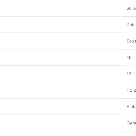
50 m
Date
Sous
48
13
HB.2
Emba
Gara