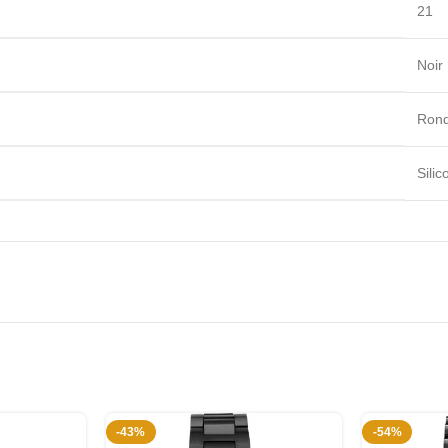
21
Noir
Ron
Silic
-43%
-54%