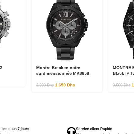
2
Montre Brecken noire
MONTRE E
surdimensionnée MK8858
Black IP 
1,650
Dhs
2,900
Dhs
3,500
Dhs
ciles sous 7 jours
Service client Rapide