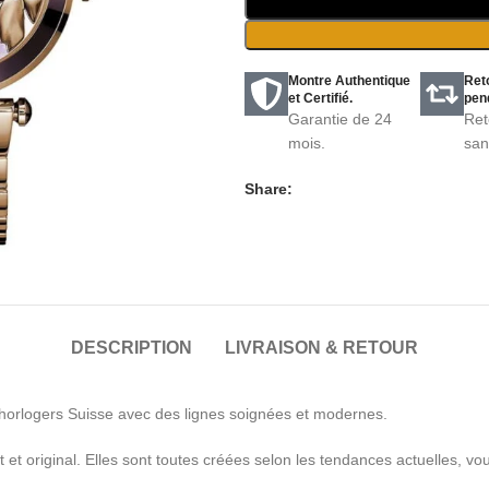
Montre Authentique
Ret
et Certifié.
pend
Garantie de 24
Ret
mois.
san
Share:
DESCRIPTION
LIVRAISON & RETOUR
orlogers Suisse avec des lignes soignées et modernes.
et original. Elles sont toutes créées selon les tendances actuelles, 