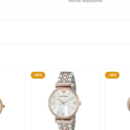
Boucle déployante
-44%
-38%