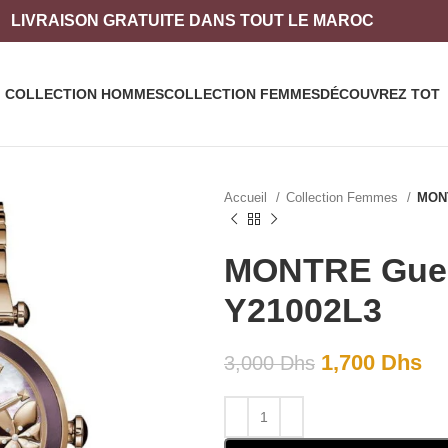
LIVRAISON
GRATUITE DANS TOUT LE MAROC
COLLECTION HOMMES
COLLECTION FEMMES
DÉCOUVREZ TOT
Accueil
Collection Femmes
MONT
MONTRE Guess
Y21002L3
1,700
Dhs
3,000
Dhs