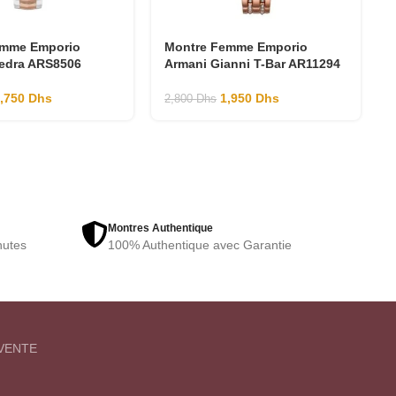
emme Emporio
Montre Femme Emporio
edra ARS8506
Armani Gianni T-Bar AR11294
1,750
Dhs
1,950
Dhs
2,800
Dhs
Montres Authentique
nutes
100% Authentique avec Garantie
VENTE