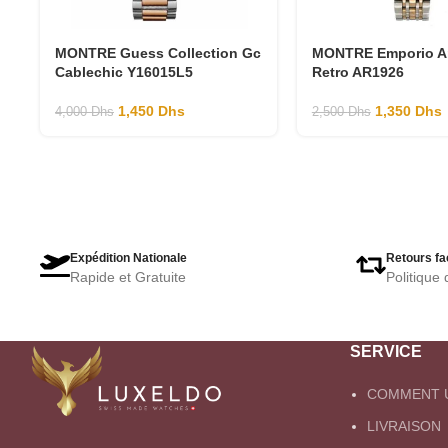
MONTRE Guess Collection Gc
MONTRE Emporio A
Cablechic Y16015L5
Retro AR1926
1,450
Dhs
1,350
Dhs
4,000
Dhs
2,500
Dhs
Expédition Nationale
Retours fa
Rapide et Gratuite
Politique 
SERVICE
COMMENT U
LIVRAISON