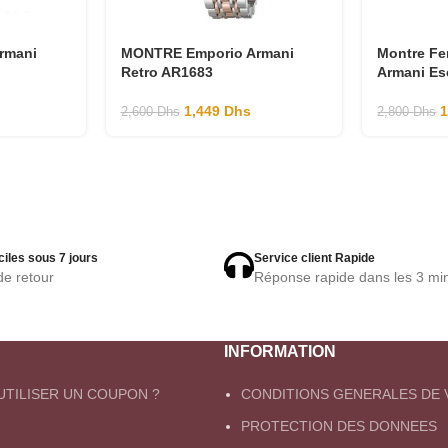
rmani
MONTRE Emporio Armani
Montre F
Retro AR1683
Armani Es
1,449
Dhs
2,600
Dhs
2,800
Dhs
ciles sous 7 jours
Service client Rapide
de retour
Réponse rapide dans les 3 mi
INFORMATION
TILISER UN COUPON ?
CONDITIONS GENERALES DE 
PROTECTION DES DONNEES