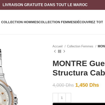
LIVRAISON
GRATUITE DANS TOUT LE MAROC
COLLECTION HOMMES
COLLECTION FEMMES
DÉCOUVREZ TOT
Accueil
Collection Femmes
MONT
MONTRE Gues
Structura Ca
1,450
Dhs
4,000
Dhs