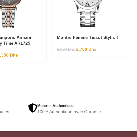
mporio Armani
Montre Femme Tissot Stylis-T
y Time AR1725
2,700
Dhs
6,000
Dhs
1,350
Dhs
Montres Authentique
nutes
100% Authentique avec Garantie