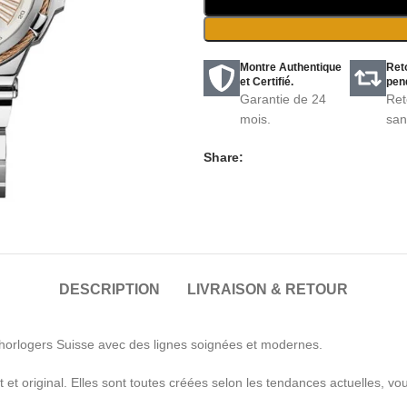
Montre Authentique
Ret
et Certifié.
pend
Garantie de 24
Ret
mois.
san
Share:
DESCRIPTION
LIVRAISON & RETOUR
orlogers Suisse avec des lignes soignées et modernes.
et original. Elles sont toutes créées selon les tendances actuelles, 