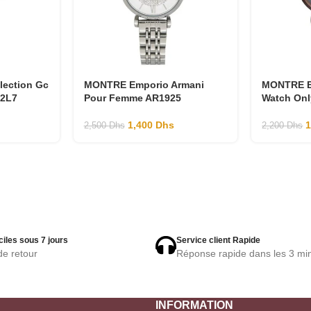
ection Gc
MONTRE Emporio Armani
MONTRE E
2L7
Pour Femme AR1925
Watch Onl
1,400
Dhs
2,500
Dhs
2,200
Dhs
ciles sous 7 jours
Service client Rapide
de retour
Réponse rapide dans les 3 mi
INFORMATION