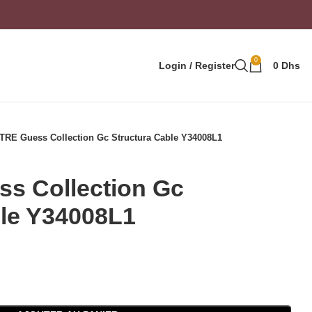
0
Login / Register
0
Dhs
RE Guess Collection Gc Structura Cable Y34008L1
s Collection Gc
ble Y34008L1