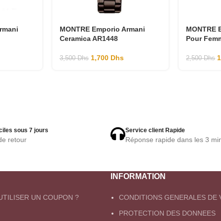
rmani
MONTRE Emporio Armani
MONTRE E
Ceramica AR1448
Pour Fem
1,700
Dhs
3,500
Dhs
2,500
Dhs
ciles sous 7 jours
Service client Rapide
de retour
Réponse rapide dans les 3 mi
INFORMATION
TILISER UN COUPON ?
CONDITIONS GENERALES DE 
PROTECTION DES DONNEES