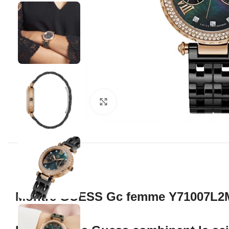
Click to enlarge
Montre GUESS Gc femme Y71007L2