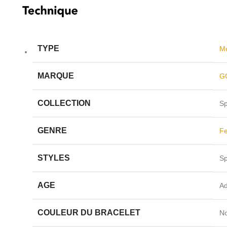
TYPE
Mo
MARQUE
G
COLLECTION
Sp
GENRE
F
STYLES
Sp
AGE
Ad
COULEUR DU BRACELET
No