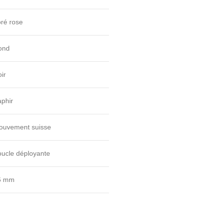
ré rose
ond
ir
phir
ouvement suisse
ucle déployante
6 mm