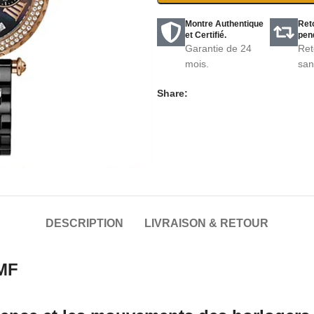
Montre Authentique
Ret
et Certifié.
pend
Garantie de 24
Ret
mois.
san
Share:
DESCRIPTION
LIVRAISON & RETOUR
MF