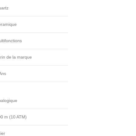
artz
éramique
ltifonctions
rin de la marque
Ans
nalogique
00 m (10 ATM)
ier