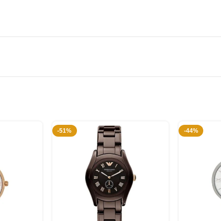
-51%
-44%