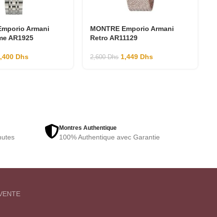
mporio Armani
MONTRE Emporio Armani
me AR1925
Retro AR11129
1,400
Dhs
1,449
Dhs
2,600
Dhs
Montres Authentique
nutes
100% Authentique avec Garantie
VENTE