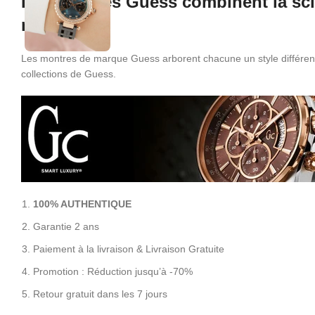
Les montres Guess combinent la sci
modernes.
Les montres de marque Guess arborent chacune un style différent 
collections de Guess.
100% AUTHENTIQUE
Garantie 2 ans
Paiement à la livraison &
Livraison Gratuite
Promotion : Réduction jusqu’à
-70%
Retour gratuit dans les 7 jours