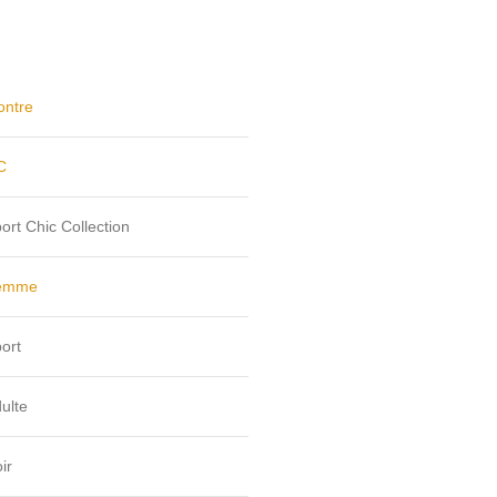
ntre
C
ort Chic Collection
emme
ort
ulte
ir