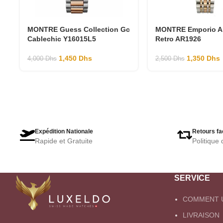
MONTRE Guess Collection Gc
MONTRE Emporio A
Cablechic Y16015L5
Retro AR1926
1,450
Dhs
1,350
Dhs
4,000
Dhs
2,500
Dhs
Expédition Nationale
Retours fa
Rapide et Gratuite
Politique 
SERVICE
COMMENT U
LIVRAISON