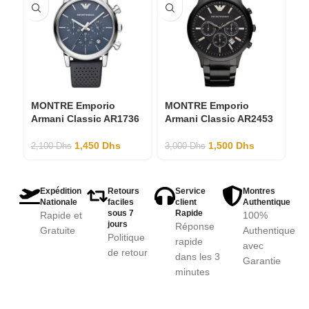
MONTRE Emporio
MONTRE Emporio
M
Armani Classic AR1736
Armani Classic AR2453
A
A
1,450
Dhs
1,500
Dhs
2,100
Dhs
3,000
Dhs
3,
Expédition
Retours
Service
Montres
Nationale
faciles
client
Authentique
sous 7
Rapide
Rapide et
100%
jours
Réponse
Gratuite
Authentique
Politique
rapide
avec
de retour
dans les 3
Garantie
minutes