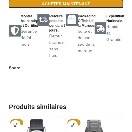
ACHETER MAINTENANT
Montre
Retours
Packaging
Expédition
Authentique
possible
Officiel de
Nationale.
et Certifié.
pendant 7
la Marque.
Rapide
jours.
Garantie
boite et
et
Retour
de 24
de son
Gratuite.
faciles et
mois.
sac de la
sans
marque.
frais.
Share:
Produits similaires
-31%
-50%
-5