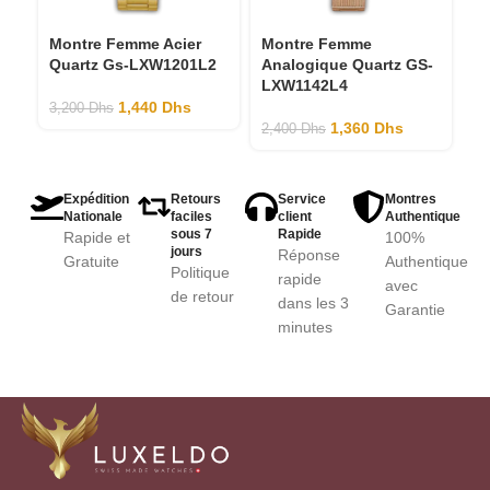
Montre Femme Acier
Montre Femme
M
Quartz Gs-LXW1201L2
Analogique Quartz GS-
G
LXW1142L4
1,440
Dhs
3,200
Dhs
3,
1,360
Dhs
2,400
Dhs
Expédition
Retours
Service
Montres
Nationale
faciles
client
Authentique
sous 7
Rapide
Rapide et
100%
jours
Réponse
Gratuite
Authentique
Politique
rapide
avec
de retour
dans les 3
Garantie
minutes