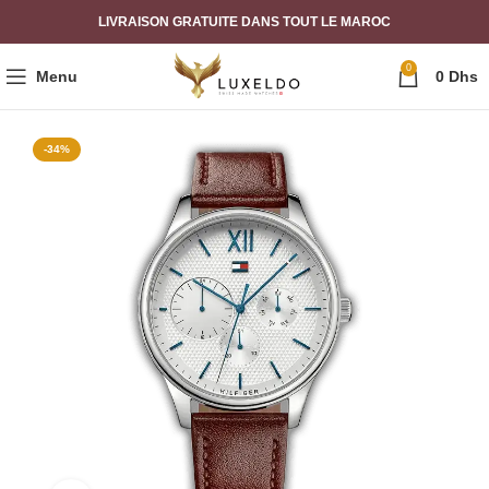
LIVRAISON GRATUITE DANS TOUT LE MAROC
0
Menu
0
Dhs
-34%