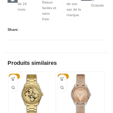
Retour
de 24
de son
Gratuite.
faciles et
mois.
sac de la
sans
marque.
frais.
Share:
Produits similaires
-55%
-43%
-5