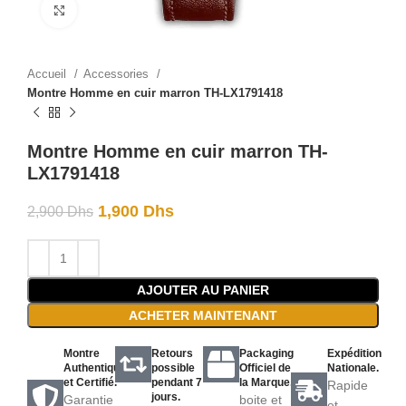
Click to enlarge
Accueil
Accessories
Montre Homme en cuir marron TH-LX1791418
Montre Homme en cuir marron TH-
LX1791418
1,900
Dhs
2,900
Dhs
AJOUTER AU PANIER
ACHETER MAINTENANT
Montre
Retours
Packaging
Expédition
Authentique
possible
Officiel de
Nationale.
et Certifié.
pendant 7
la Marque.
Rapide
jours.
Garantie
boite et
et