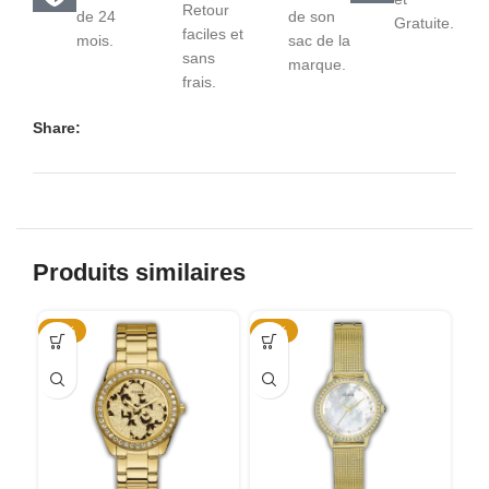
Retour
de 24
de son
Gratuite.
faciles et
mois.
sac de la
sans
marque.
frais.
Share:
Produits similaires
-55%
-39%
-5