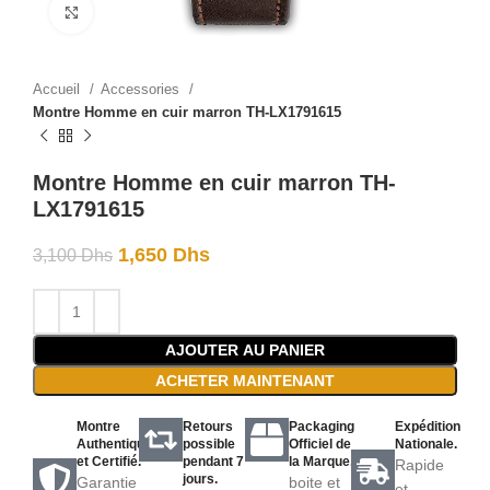
Click to enlarge
Accueil
Accessories
Montre Homme en cuir marron TH-LX1791615
Montre Homme en cuir marron TH-
LX1791615
1,650
Dhs
3,100
Dhs
AJOUTER AU PANIER
ACHETER MAINTENANT
Montre
Retours
Packaging
Expédition
Authentique
possible
Officiel de
Nationale.
et Certifié.
pendant 7
la Marque.
Rapide
jours.
Garantie
boite et
et