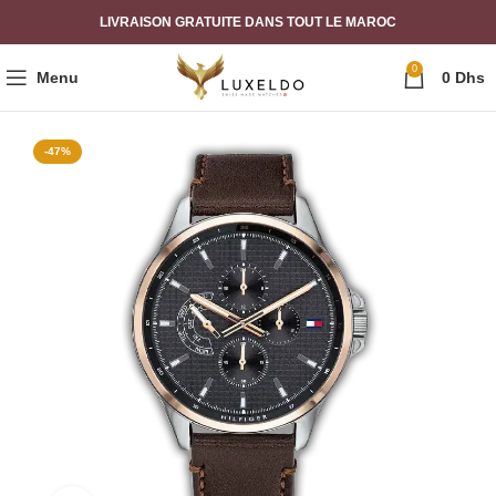
LIVRAISON GRATUITE DANS TOUT LE MAROC
0
Menu
0
Dhs
-47%