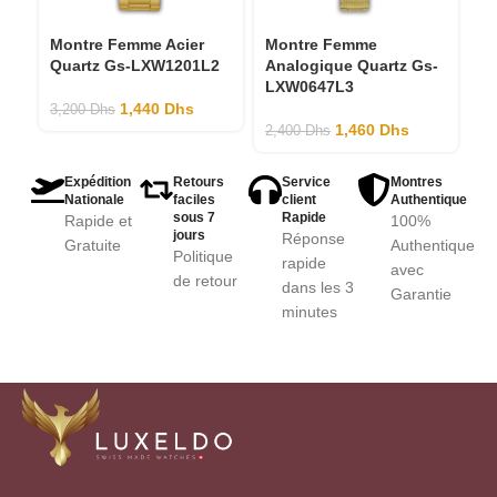
Montre Femme Acier
Montre Femme
M
Quartz Gs-LXW1201L2
Analogique Quartz Gs-
G
LXW0647L3
1,440
Dhs
3,200
Dhs
3,
1,460
Dhs
2,400
Dhs
Expédition
Retours
Service
Montres
Nationale
faciles
client
Authentique
sous 7
Rapide
Rapide et
100%
jours
Réponse
Gratuite
Authentique
Politique
rapide
avec
de retour
dans les 3
Garantie
minutes