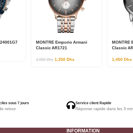
Y24001G7
MONTRE Emporio Armani
MONTRE E
Classic AR1721
Classic A
1,350
Dhs
1,450
Dhs
3,000
Dhs
ciles sous 7 jours
Service client Rapide
de retour
Réponse rapide dans les 3 mi
INFORMATION