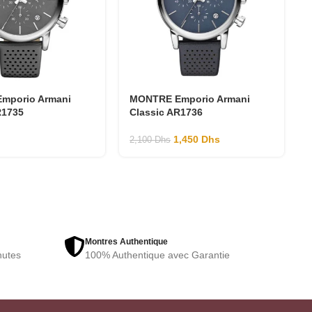
mporio Armani
MONTRE Emporio Armani
R1735
Classic AR1736
1,450
Dhs
2,100
Dhs
Montres Authentique
nutes
100% Authentique avec Garantie