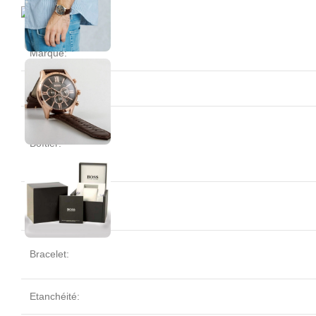
Marque:
Modèle:
Boîtier:
Cadran:
Bracelet:
Etanchéité: