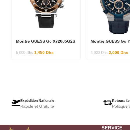
Montre GUESS Gc X72005G2S
Montre GUESS Gc 
1,450
Dhs
2,000
Dhs
5,900
Dhs
4,900
Dhs
Expédition Nationale
Retours fa
Rapide et Gratuite
Politique 
SERVICE