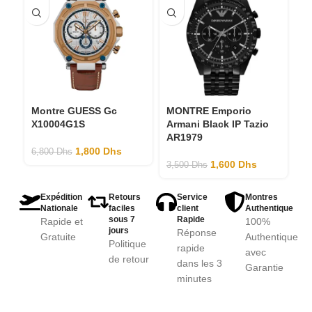
Montre GUESS Gc
MONTRE Emporio
M
X10004G1S
Armani Black IP Tazio
A
AR1979
A
1,800
Dhs
6,800
Dhs
1,600
Dhs
3,500
Dhs
3,
Expédition
Retours
Service
Montres
Nationale
faciles
client
Authentique
sous 7
Rapide
Rapide et
100%
jours
Réponse
Gratuite
Authentique
Politique
rapide
avec
de retour
dans les 3
Garantie
minutes