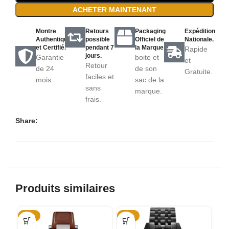
ACHETER MAINTENANT
Montre
Retours
Packaging
Expédition
Authentique
possible
Officiel de
Nationale.
et Certifié.
pendant 7
la Marque.
Rapide
jours.
Garantie
boite et
et
Retour
de 24
de son
Gratuite.
faciles et
mois.
sac de la
sans
marque.
frais.
Share:
Produits similaires
-74%
-54%
-5