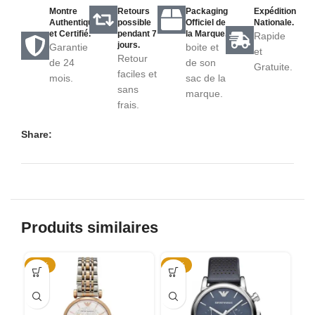
Montre
Retours
Packaging
Expédition
Authentique
possible
Officiel de
Nationale.
et Certifié.
pendant 7
la Marque.
Rapide
jours.
Garantie
boite et
et
Retour
de 24
de son
Gratuite.
faciles et
mois.
sac de la
sans
marque.
frais.
Share:
Produits similaires
-46%
-31%
-5