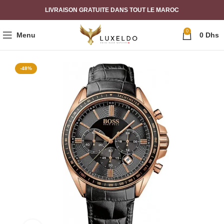
LIVRAISON GRATUITE DANS TOUT LE MAROC
0
Menu
0
Dhs
-48%