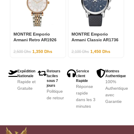
MONTRE Emporio
MONTRE Emporio
M
Armani Retro AR1926
Armani Classic AR1736
Ar
1,350
Dhs
1,450
Dhs
2,500
Dhs
2,100
Dhs
3,
Expédition
Retours
Service
Montres
Nationale
faciles
client
Authentique
sous 7
Rapide
Rapide et
100%
jours
Réponse
Gratuite
Authentique
Politique
rapide
avec
de retour
dans les 3
Garantie
minutes