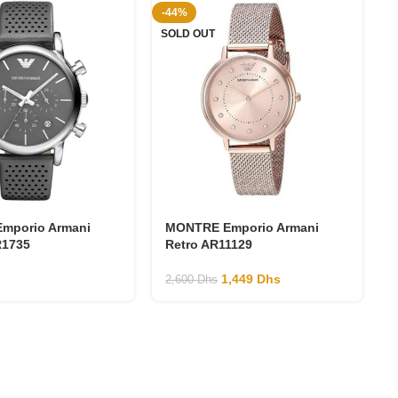
-44%
-
SOLD OUT
mporio Armani
MONTRE Emporio Armani
R1735
Retro AR11129
1,449
Dhs
2,600
Dhs