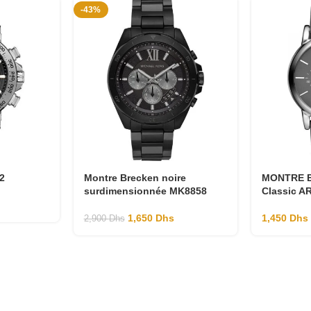
-43%
2
Montre Brecken noire
MONTRE E
surdimensionnée MK8858
Classic A
1,650
Dhs
1,450
Dhs
2,900
Dhs