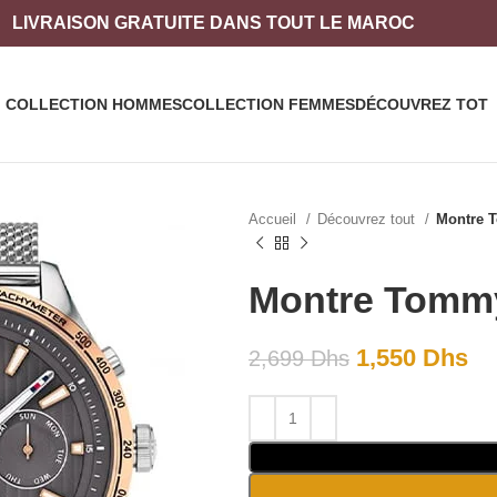
LIVRAISON
GRATUITE DANS TOUT LE MAROC
COLLECTION HOMMES
COLLECTION FEMMES
DÉCOUVREZ TOT
Accueil
Découvrez tout
Montre T
Montre Tommy
1,550
Dhs
2,699
Dhs