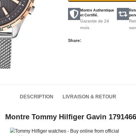
Montre Authentique
Ret
et Certifié.
pend
Garantie de 24
Ret
mois.
san
Share:
DESCRIPTION
LIVRAISON & RETOUR
Montre Tommy Hilfiger Gavin 179146