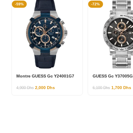
-59%
-72%
Montre GUESS Gc Y24001G7
GUESS Gc Y37005G
2,000
Dhs
1,700
Dhs
4,900
Dhs
6,100
Dhs