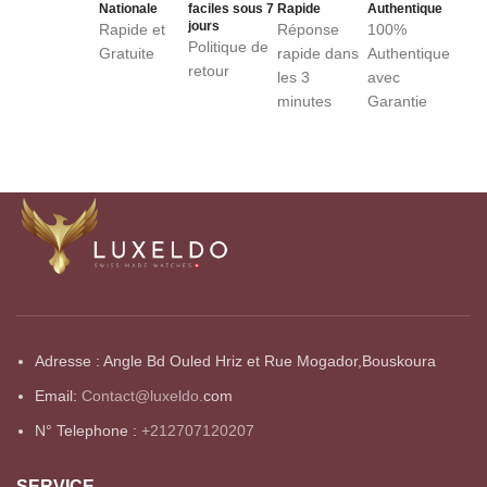
Nationale
faciles sous 7
Rapide
Authentique
jours
Rapide et
Réponse
100%
Politique de
Gratuite
rapide dans
Authentique
retour
les 3
avec
minutes
Garantie
Adresse : Angle Bd Ouled Hriz et Rue Mogador,Bouskoura
Email:
Contact@luxeldo.
com
N° Telephone :
+212707120207
SERVICE