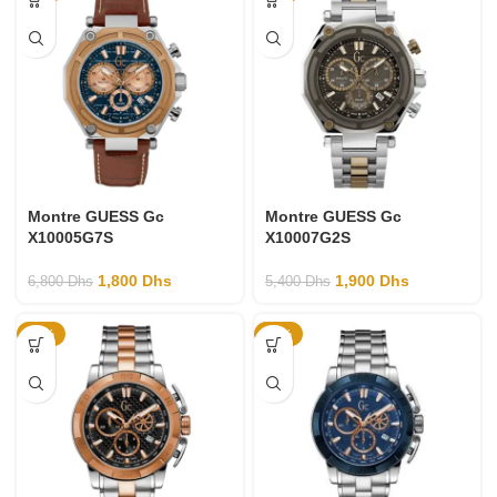
Montre GUESS Gc
Montre GUESS Gc
X10005G7S
X10007G2S
1,800
Dhs
1,900
Dhs
6,800
Dhs
5,400
Dhs
-74%
-76%