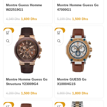
Montre Guess Homme
Montre Homme Guess Gc
W22519G1
47000G1
1,600
Dhs
1,500
Dhs
4,349
Dhs
5,199
Dhs
-64%
-74%
Montre Homme Guess Gc
Montre GUESS Gc
Structura Y23009G4
X10004G1S
1,500
Dhs
1,800
Dhs
4,200
Dhs
6,800
Dhs
-74%
-65%