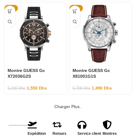
-70%
-78%
Montre GUESS Gc
Montre GUESS Gc
X72036G2S
X81001G1S
1,550
Dhs
1,490
Dhs
5,200
Dhs
6,700
Dhs
Charger Plus..
Expédition
Retours
Service client
Montres