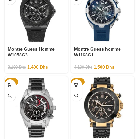
Montre Guess Homme
Montre Guess homme
W1058G3
W1168G1
1,400
Dhs
1,500
Dhs
3,100
Dhs
4,199
Dhs
-63%
-71%