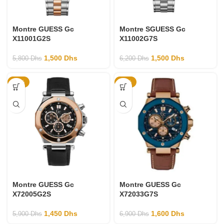
Montre GUESS Gc
Montre SGUESS Gc
X11001G2S
X11002G7S
1,500
Dhs
1,500
Dhs
5,800
Dhs
6,200
Dhs
-75%
-77%
Montre GUESS Gc
Montre GUESS Gc
X72005G2S
X72033G7S
1,450
Dhs
1,600
Dhs
5,900
Dhs
6,900
Dhs