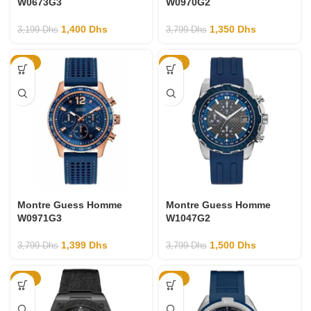
W0673G3
W0970G2
1,400
Dhs
1,350
Dhs
3,199
Dhs
3,799
Dhs
-63%
-61%
Montre Guess Homme
Montre Guess Homme
W0971G3
W1047G2
1,399
Dhs
1,500
Dhs
3,799
Dhs
3,799
Dhs
-55%
-64%