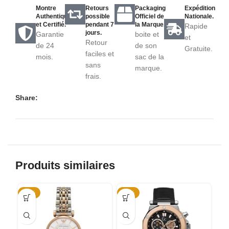
Montre
Retours
Packaging
Expédition
Authentique
possible
Officiel de
Nationale.
et Certifié.
pendant 7
la Marque.
Rapide
jours.
Garantie
boite et
et
Retour
de 24
de son
Gratuite.
faciles et
mois.
sac de la
sans
marque.
frais.
Share:
Produits similaires
-46%
-75%
-4