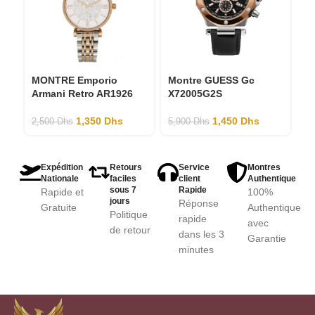
MONTRE Emporio
Montre GUESS Gc
Mo
Armani Retro AR1926
X72005G2S
s
M
1,350
Dhs
1,450
Dhs
2,500
Dhs
5,900
Dhs
2,
Expédition
Retours
Service
Montres
Nationale
faciles
client
Authentique
sous 7
Rapide
Rapide et
100%
jours
Réponse
Gratuite
Authentique
Politique
rapide
avec
de retour
dans les 3
Garantie
minutes