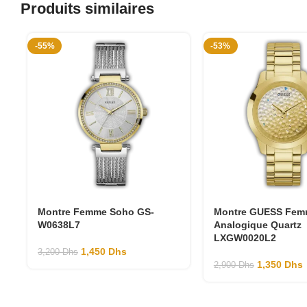
Produits similaires
-55%
-53%
Montre Femme Soho GS-
Montre GUESS Fem
W0638L7
Analogique Quartz
LXGW0020L2
1,450
Dhs
3,200
Dhs
1,350
Dhs
2,900
Dhs