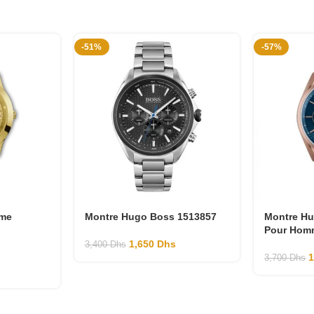
-51%
-57%
me
Montre Hugo Boss 1513857
Montre H
Pour Hom
1,650
Dhs
3,400
Dhs
3,700
Dhs