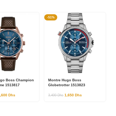
-51%
-
ugo Boss Champion
Montre Hugo Boss
me 1513817
Globetrotter 1513823
1,600
Dhs
1,650
Dhs
3,400
Dhs