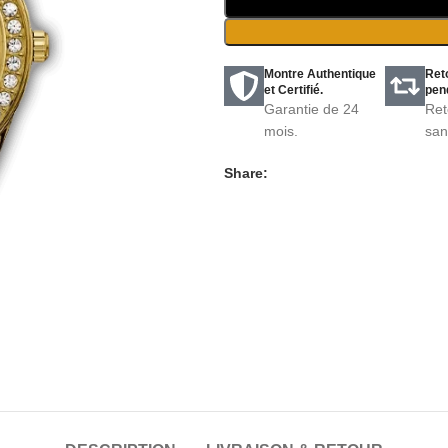
Montre Authentique
Ret
et Certifié.
pend
Garantie de 24
Ret
mois.
san
Share: