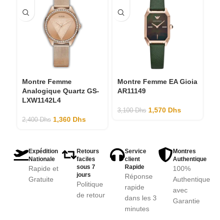
Montre Femme
Montre Femme EA Gioia
M
Analogique Quartz GS-
AR11149
G
LXW1142L4
1,570
Dhs
3,100
Dhs
3,
1,360
Dhs
2,400
Dhs
Expédition
Retours
Service
Montres
Nationale
faciles
client
Authentique
sous 7
Rapide
Rapide et
100%
jours
Réponse
Gratuite
Authentique
Politique
rapide
avec
de retour
dans les 3
Garantie
minutes