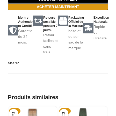
ACHETER MAINTENANT
Montre
Retours
Packaging
Expédition
Authentique
possible
Officiel de
Nationale.
et Certifié.
pendant 7
la Marque.
Rapide
jours.
Garantie
boite et
et
Retour
de 24
de son
Gratuite.
faciles et
mois.
sac de la
sans
marque.
frais.
Share:
Produits similaires
-43%
-49%
-5