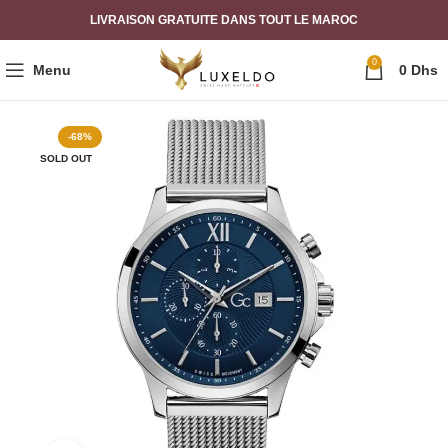
LIVRAISON GRATUITE DANS TOUT LE MAROC
0
Menu
0
Dhs
-68%
SOLD OUT