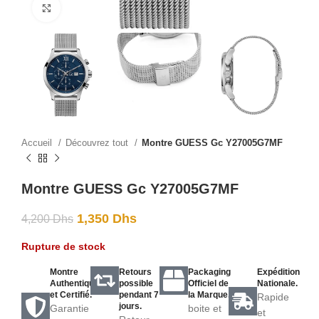
Click to enlarge
Accueil
Découvrez tout
Montre GUESS Gc Y27005G7MF
Montre GUESS Gc Y27005G7MF
1,350
Dhs
4,200
Dhs
Rupture de stock
Montre
Retours
Packaging
Expédition
Authentique
possible
Officiel de
Nationale.
et Certifié.
pendant 7
la Marque.
Rapide
jours.
Garantie
boite et
et