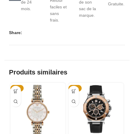
Retour
de 24
de son
Gratuite.
faciles et
mois.
sac de la
sans
marque.
frais.
Share:
Produits similaires
-46%
-75%
-4