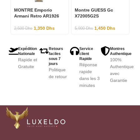
MONTRE Emporio
Montre GUESS Gc
Mo
Armani Retro AR1926
X72005G2S
s
M
1,350
Dhs
1,450
Dhs
2,500
Dhs
5,900
Dhs
2,
Expédition
Retours
Service
Montres
Nationale
faciles
client
Authentique
sous 7
Rapide
Rapide et
100%
jours
Réponse
Gratuite
Authentique
Politique
rapide
avec
de retour
dans les 3
Garantie
minutes