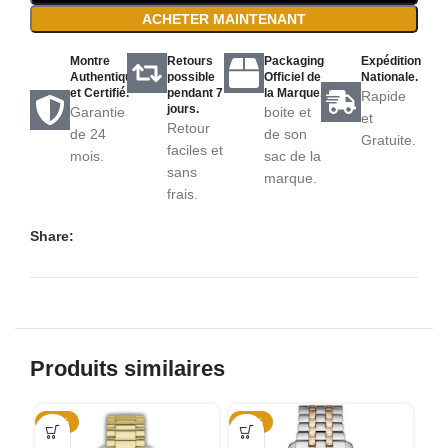
ACHETER MAINTENANT
Montre
Retours
Packaging
Expédition
Authentique
possible
Officiel de
Nationale.
et Certifié.
pendant 7
la Marque.
Rapide
jours.
Garantie
boite et
et
Retour
de 24
de son
Gratuite.
faciles et
mois.
sac de la
sans
marque.
frais.
Share:
Produits similaires
-53%
-52%
-5