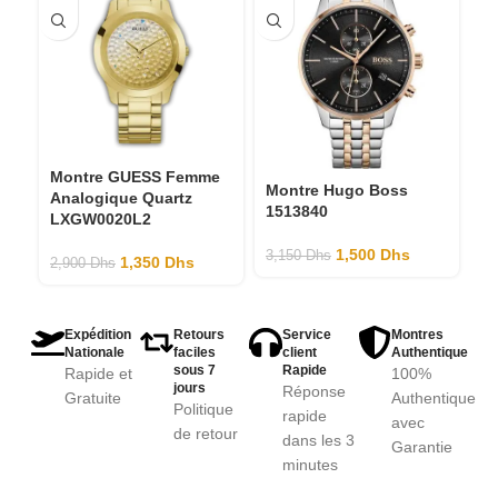
Montre GUESS Femme
M
Montre Hugo Boss
Analogique Quartz
1
1513840
LXGW0020L2
3,
1,500
Dhs
3,150
Dhs
1,350
Dhs
2,900
Dhs
Expédition
Retours
Service
Montres
Nationale
faciles
client
Authentique
sous 7
Rapide
Rapide et
100%
jours
Réponse
Gratuite
Authentique
Politique
rapide
avec
de retour
dans les 3
Garantie
minutes