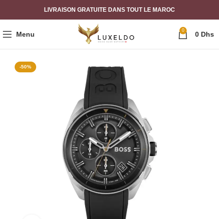
LIVRAISON GRATUITE DANS TOUT LE MAROC
0
Menu
0
Dhs
-50%