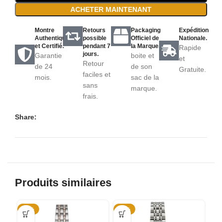
ACHETER MAINTENANT
Montre
Retours
Packaging
Expédition
Authentique
possible
Officiel de
Nationale.
et Certifié.
pendant 7
la Marque.
Rapide
jours.
Garantie
boite et
et
Retour
de 24
de son
Gratuite.
faciles et
mois.
sac de la
sans
marque.
frais.
Share:
Produits similaires
-43%
-44%
-4
SO