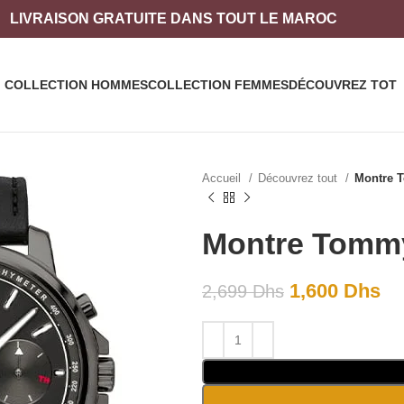
LIVRAISON
GRATUITE DANS TOUT LE MAROC
COLLECTION HOMMES
COLLECTION FEMMES
DÉCOUVREZ TOT
Accueil
Découvrez tout
Montre T
Montre Tommy
1,600
Dhs
2,699
Dhs