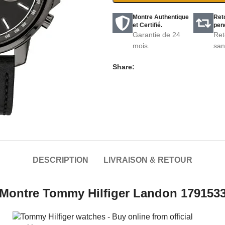
Montre Authentique
Ret
et Certifié.
pend
Garantie de 24
Ret
mois.
san
Share:
DESCRIPTION
LIVRAISON & RETOUR
Montre Tommy Hilfiger Landon 179153