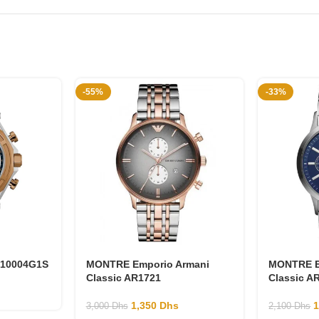
-55%
-33%
X10004G1S
MONTRE Emporio Armani
MONTRE E
Classic AR1721
Classic A
1,350
Dhs
3,000
Dhs
2,100
Dhs