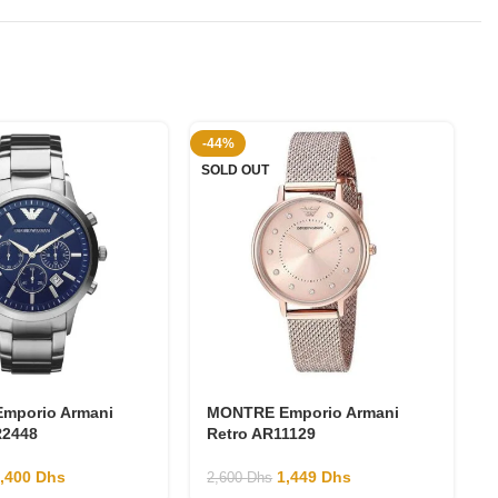
-44%
-
SOLD OUT
mporio Armani
MONTRE Emporio Armani
R2448
Retro AR11129
1,400
Dhs
1,449
Dhs
2,600
Dhs