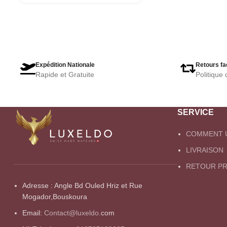
Expédition Nationale
Retours fa
Rapide et Gratuite
Politique 
SERVICE
COMMENT U
LIVRAISON
RETOUR PR
Adresse : Angle Bd Ouled Hriz et Rue
Mogador,Bouskoura
Email:
Contact@luxeldo.
com