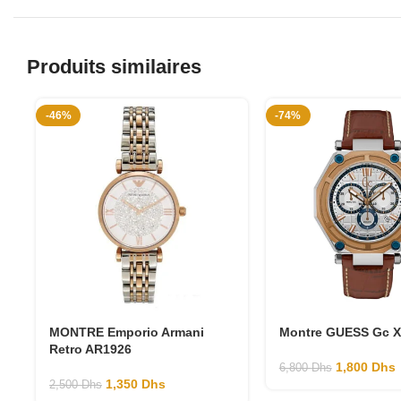
Produits similaires
-46%
-74%
MONTRE Emporio Armani
Montre GUESS Gc 
Retro AR1926
1,800
Dhs
6,800
Dhs
1,350
Dhs
2,500
Dhs