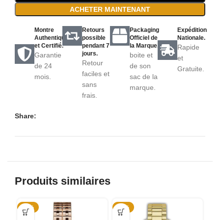
ACHETER MAINTENANT
Montre
Retours
Packaging
Expédition
Authentique
possible
Officiel de
Nationale.
et Certifié.
pendant 7
la Marque.
Rapide
jours.
Garantie
boite et
et
Retour
de 24
de son
Gratuite.
faciles et
mois.
sac de la
sans
marque.
frais.
Share:
Produits similaires
-57%
-53%
-5