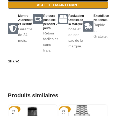
ACHETER MAINTENANT
Montre
Retours
Packaging
Expédition
Authentique
possible
Officiel de
Nationale.
et Certifié.
pendant 7
la Marque.
Rapide
jours.
Garantie
boite et
et
Retour
de 24
de son
Gratuite.
faciles et
mois.
sac de la
sans
marque.
frais.
Share:
Produits similaires
-55%
-52%
-5