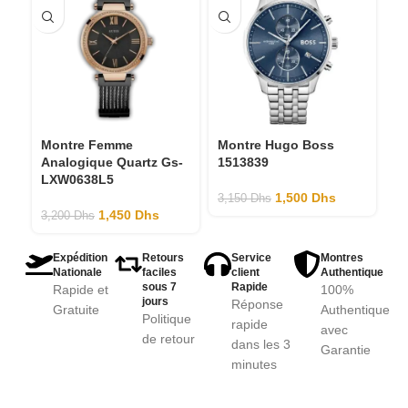
Montre Hugo Boss
Montre Femme
M
1513839
Analogique Quartz Gs-
1
LXW0638L5
1,500
Dhs
3,150
Dhs
3,
1,450
Dhs
3,200
Dhs
Expédition
Retours
Service
Montres
Nationale
faciles
client
Authentique
sous 7
Rapide
Rapide et
100%
jours
Réponse
Gratuite
Authentique
Politique
rapide
avec
de retour
dans les 3
Garantie
minutes