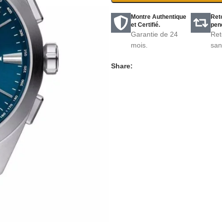
Montre Authentique
Ret
et Certifié.
pend
Garantie de 24
Ret
mois.
san
Share: