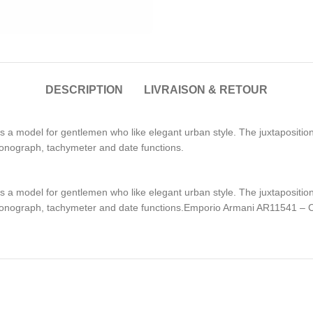
DESCRIPTION
LIVRAISON & RETOUR
 model for gentlemen who like elegant urban style. The juxtaposition of
hronograph, tachymeter and date functions.
 model for gentlemen who like elegant urban style. The juxtaposition of
 chronograph, tachymeter and date functions.Emporio Armani AR11541 –