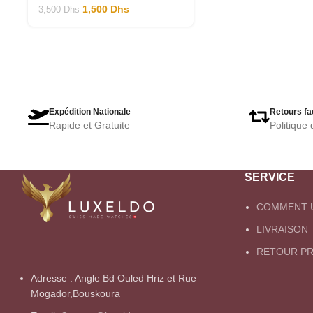
1,500
Dhs
3,500
Dhs
Expédition Nationale
Retours fa
Rapide et Gratuite
Politique 
SERVICE
COMMENT U
LIVRAISON
RETOUR PR
Adresse : Angle Bd Ouled Hriz et Rue
Mogador,Bouskoura