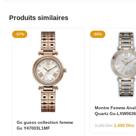
Produits similaires
-57%
-55%
Montre Femme Anal
Quartz Gs-LXW063
Gc guess collection femme
1,450
Dhs
3,200
Dhs
Gc Y47003L1MF