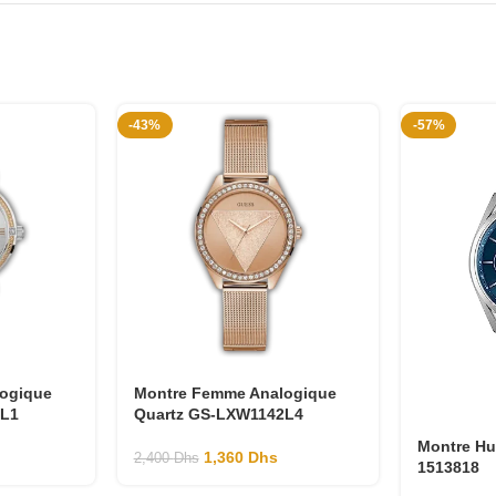
-43%
-57%
ogique
Montre Femme Analogique
6L1
Quartz GS-LXW1142L4
Montre H
1,360
Dhs
2,400
Dhs
1513818