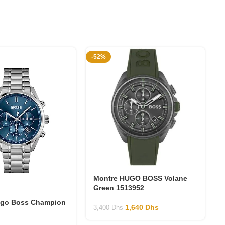
-52%
-
Montre HUGO BOSS Volane
Green 1513952
ugo Boss Champion
1,640
Dhs
3,400
Dhs