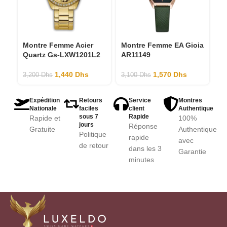
Montre Femme Acier
Montre Femme EA Gioia
M
Quartz Gs-LXW1201L2
AR11149
G
1,440
Dhs
1,570
Dhs
3,200
Dhs
3,100
Dhs
3,
Expédition
Retours
Service
Montres
Nationale
faciles
client
Authentique
sous 7
Rapide
Rapide et
100%
jours
Réponse
Gratuite
Authentique
Politique
rapide
avec
de retour
dans les 3
Garantie
minutes