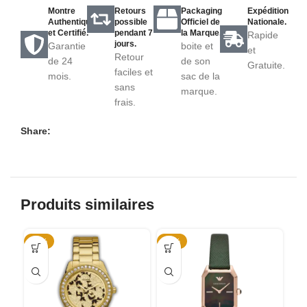
Montre
Retours
Packaging
Expédition
Authentique
possible
Officiel de
Nationale.
et Certifié.
pendant 7
la Marque.
Rapide
jours.
Garantie
boite et
et
Retour
de 24
de son
Gratuite.
faciles et
mois.
sac de la
sans
marque.
frais.
Share:
Produits similaires
-55%
-49%
-5