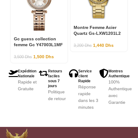
Montre Femme Acier
M
Quartz Gs-LXW1201L2
An
Gc guess collection
L
femme Gc Y47003L1MF
1,440
Dhs
3,200
Dhs
2,
1,500
Dhs
3,500
Dhs
Expédition
Retours
Service
Montres
Nationale
faciles
client
Authentique
sous 7
Rapide
Rapide et
100%
jours
Réponse
Gratuite
Authentique
Politique
rapide
avec
de retour
dans les 3
Garantie
minutes