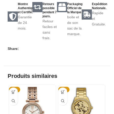
Montre
Retours
Packaging
Expédition
Authentique
possible
Officiel de
Nationale.
et Certifié.
pendant 7
la Marque.
Rapide
jours.
Garantie
boite et
et
Retour
de 24
de son
Gratuite.
faciles et
mois.
sac de la
sans
marque.
frais.
Share:
Produits similaires
-57%
-55%
-3